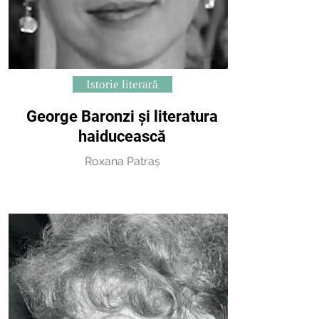
Istorie literară
George Baronzi și literatura
haiducească
Roxana Patraș