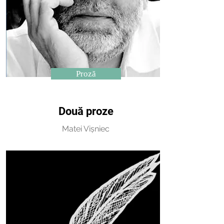
Proză
Două proze
Matei Vișniec