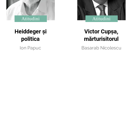
Atitudini
Atitudini
Heiddeger și
Victor Cupșa,
politica
mărturisitorul
Ion Papuc
Basarab Nicolescu