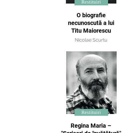
Restituiri
O biografie
necunoscută a lui
Titu Maiorescu
Nicolae Scurtu
Restituiri
Regina Maria –