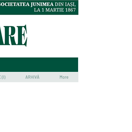
(I)
ARHIVĂ
More