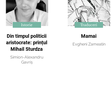
Istorie
Traduceri
Din timpul politicii
Mamai
aristocrate: prințul
Evgheni Zameatin
Mihail Sturdza
Simion-Alexandru
Gavriș