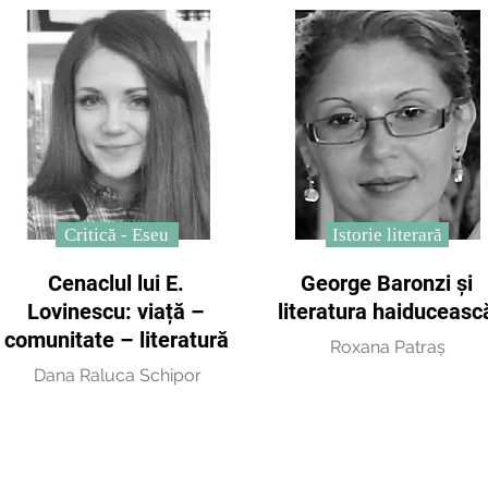
Critică - Eseu
Istorie literară
Cenaclul lui E.
George Baronzi și
Lovinescu: viață –
literatura haiduceasc
comunitate – literatură
Roxana Patraș
Dana Raluca Schipor