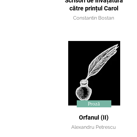
"Scrisori de învățătură"
către prințul Carol
Constantin Bostan
Proză
Orfanul (II)
Alexandru Petrescu