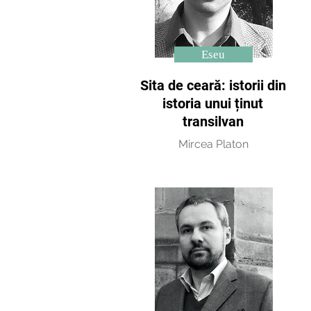
Eseu
Sita de ceară: istorii din
istoria unui ținut
transilvan
Mircea Platon